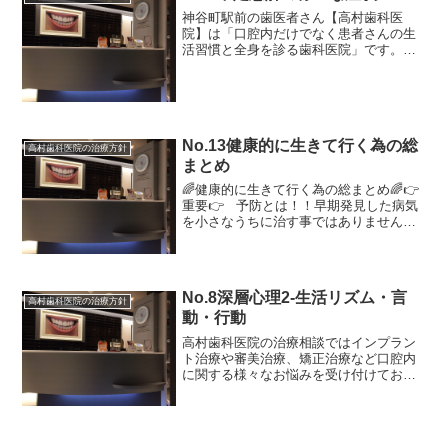
神谷町駅前の歯医者さん【高村歯科医
院】は「口腔内だけでなく患者さんの生
活習慣と全身を診る歯科医院」です。不
定愁訴とは一般的に「原因がわからない
症状」や「医学的根拠と結びつかない症
状」の事を言います。 患者さんがほんの
些細な事をきっかけに、歯...
No.13健康的に生きて行く為の総
高村歯科医院の治療方針
まとめ
🌈健康的に生きて行く為の総まとめ🌈👉
重要👉 予防とは！！早期発見した病気
を小さなうちに治す事ではありません！
そもそも病気にならない為のケアや指導
する事が大切な事を忘れてはいません
か？(患者さんからご質問メールを頂きそ
れにお答えした内容を...
No.8深層心理2-生活リズム・言
高村歯科医院の治療方針
動・行動
高村歯科医院の治療相談ではインプラン
ト治療や審美治療、矯正治療など口腔内
に関する様々なお悩みを受け付けており
ます。本題の生活リズムの話の前に、今
まで当院へご相談された方を簡単に分類
化してみました。１、これからインプラ
ント治療を考えているとい...