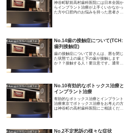
神谷町駅前高村歯科医院には日本全国か
らインプラント治療が上手くいかなかっ
た方や口腔内のお悩みを持った患者さん
が多く治療に来られます。当院で治療を
お考えの方で、歯科選びで迷われている
方、１年以上口腔内の悩みを持ち続け治
療アクション(行動)を起...
No.14歯の接触症について(TCH:
高村歯科医院の治療方針
歯列接触症)
歯の接触症について皆さんは、唇を閉じ
た状態で上の歯と下の歯が接触します
か？？接触する人！要注意です。通常な
らば１日１０分〜多くても２０分ほどし
か接触しないのです。歯が当たっている
と様々な体の不調を引き起こす原因にな
るのです。首や肩が凝る、頭...
No.10有効的なボトックス治療と
高村歯科医院の治療方針
インプラント治療
有効的なボトックス治療とインプラント
治療東京でボトックス治療をお考えの方
は神谷町の高村歯科医院にご相談くださ
い。当院では咬筋ボツリヌス治療(ボトッ
クス治療)を行なっています。咬筋ボツリ
ヌス治療は、日々の食生活や仕事による
ストレスなどの様々な...
No.2不定愁訴の様々な症状
高村歯科医院の治療方針